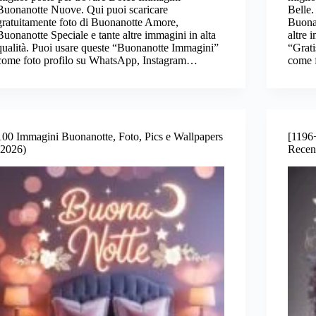
Buonanotte Nuove. Qui puoi scaricare
Belle.
gratuitamente foto di Buonanotte Amore,
Buona
Buonanotte Speciale e tante altre immagini in alta
altre 
qualità. Puoi usare queste “Buonanotte Immagini”
“Grat
come foto profilo su WhatsApp, Instagram…
come 
100 Immagini Buonanotte, Foto, Pics e Wallpapers
[1196
(2026)
Recent