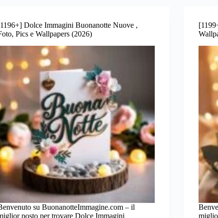
[1196+] Dolce Immagini Buonanotte Nuove ,
[1199+
Foto, Pics e Wallpapers (2026)
Wallp
Benvenuto su BuonanotteImmagine.com – il
Benve
miglior posto per trovare Dolce Immagini
miglio