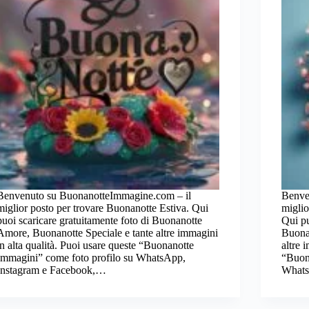
Benvenuto su BuonanotteImmagine.com – il
Benve
miglior posto per trovare Buonanotte Estiva. Qui
miglio
puoi scaricare gratuitamente foto di Buonanotte
Qui pu
Amore, Buonanotte Speciale e tante altre immagini
Buona
in alta qualità. Puoi usare queste “Buonanotte
altre 
Immagini” come foto profilo su WhatsApp,
“Buon
Instagram e Facebook,…
Whats