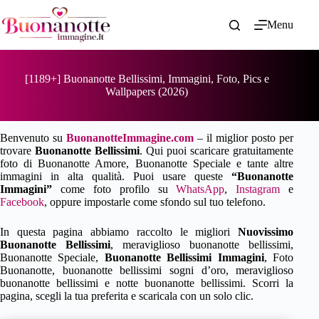
Salta
al
Menu
contenuto
[1189+] Buonanotte Bellissimi, Immagini, Foto, Pics e
Wallpapers (2026)
Benvenuto su
BuonanotteImmagine.com
– il miglior posto per
trovare
Buonanotte Bellissimi
. Qui puoi scaricare gratuitamente
foto di Buonanotte Amore, Buonanotte Speciale e tante altre
immagini in alta qualità. Puoi usare queste
“Buonanotte
Immagini”
come foto profilo su
WhatsApp
,
Instagram
e
Facebook
, oppure impostarle come sfondo sul tuo telefono.
In questa pagina abbiamo raccolto le migliori
Nuovissimo
Buonanotte Bellissimi
, meraviglioso buonanotte bellissimi,
Buonanotte Speciale,
Buonanotte Bellissimi Immagini
, Foto
Buonanotte, buonanotte bellissimi sogni d’oro, meraviglioso
buonanotte bellissimi e notte buonanotte bellissimi. Scorri la
pagina, scegli la tua preferita e scaricala con un solo clic.